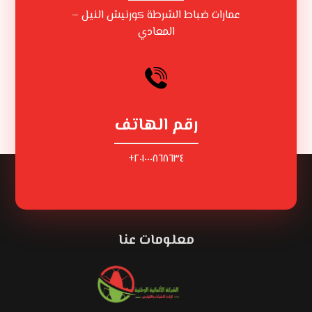
عمارات ضباط الشرطة كورنيش النيل –
المعادي
رقم الهاتف
٢٠١٠٠٠٨٦٨٦٣٤+
معلومات عنا