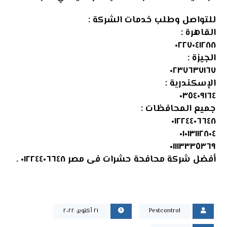
للتواصل وطلب خدمات الشركة :
القاهرة :
٠٢٢٧٠٤١٢٨٨
الجيزة :
٠٢٣٧٦٣٧١٦٧
الإسكندرية :
٠٣٥٤٠٩١٦٤
جميع المحافظات :
٠١٢٢٤٤٠٦٦٤٨
٠١٠١٣١١٢٨٠٤
٠١١١٣٣٣٥٣٦٩
أفضل شركة محافحة حشرات فى مصر ٠١٢٢٤٤٠٦٦٤٨
.
Pestcontrol
٢١ أكتوبر، ٢٠٢٢