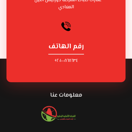
عمارات ضباط الشرطة كورنيش النيل –
المعادي
رقم الهاتف
٢٠١٠٠٠٨٦٨٦٣٤+
معلومات عنا