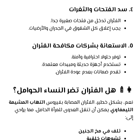
٤.
سد الفتحات والثغرات
الفئران تدخل من فتحات صغيرة جدا.
يجب إغلاق كل الشقوق في الجدران والأرضيات.
٥.
الاستعانة بشركات مكافحة الفئران
توفر حلولا احترافية وآمنة.
تستخدم أجهزة حديثة ومبيدات معتمدة.
تقدم ضمانات بعدم عودة الفئران.
👩‍🍼 هل الفئران تضر النساء الحوامل؟
نعم، بشكل خطير، الفئران المصابة بفيروس
التهاب المشيمة
الليمفاوي
يمكن أن تنقل العدوى للمرأة الحامل، مما يؤدي
إلى:
تلف في مخ الجنين
تشوهات خلقية