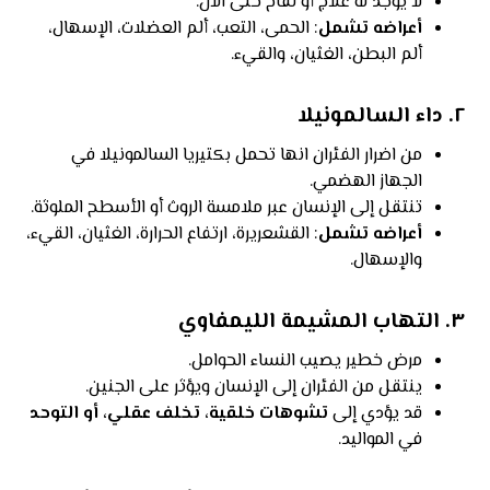
لا يوجد له علاج أو لقاح حتى الآن.
أعراضه تشمل
: الحمى، التعب، ألم العضلات، الإسهال،
ألم البطن، الغثيان، والقيء.
٢.
داء السالمونيلا
من اضرار الفئران انها تحمل بكتيريا السالمونيلا في
الجهاز الهضمي.
تنتقل إلى الإنسان عبر ملامسة الروث أو الأسطح الملوثة.
أعراضه تشمل
: القشعريرة، ارتفاع الحرارة، الغثيان، القيء،
والإسهال.
٣.
التهاب المشيمة الليمفاوي
مرض خطير يصيب النساء الحوامل.
ينتقل من الفئران إلى الإنسان ويؤثر على الجنين.
قد يؤدي إلى
تشوهات خلقية، تخلف عقلي، أو التوحد
في المواليد.