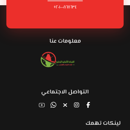
٢٠١٠٠٠٨٦٨٦٣٤+
معلومات عنا
التواصل الاجتماعي
لينكات تهمك