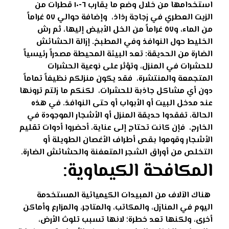
استخدامها من خلال وضع ما يقارب ٦-١٠ قطرات من
الزيت العطري في زجاجة رذاذ،
وإضافة حوالي ٥٧ غراماً
من الماء، و٥٧ غراماً من الخل الأبيض إليها، ثم رش
الخليط حول النوافذ وفي المطبخ
.
إزالة الحشائش
الضارة من الحديقة:
تعد البيئة المحيطة مصدراً رئيسياً
للحشرات في المنزل،
وتؤثر على نوعية الحشرات
المتجمعة والمنتشرة،
فقد يكون منزلكم نظيفاً تماماً
دون أي مشاكل جاذبة للحشرات،
لكنكم ما زلتم ترونها
عند مدخل البيت أو الأبواب أو حتى النوافذ.
في هذه
الحالة، تفقدوا حديقة المنزل أو الأشجار الموجودة في
الخارج،
فإن كانت تحتاج إلى عناية، أحضروا أدوات تقليم
الأشجار وقوموا بقص أطراف الأغصان الطويلة أو
التخلص من أوراق الشجر المتعفنة والحشائش الضارة
.
المكافحة الكيماوية:
هناك الآلاف من المبيدات الكيميائية المستخدمة
اليوم في المنازل، والمكاتب، والمتاجر، والمزارع وأماكن
أخرى،
ولكنها تعد خطرة؛ لانها تسبب تلوث الأرض،