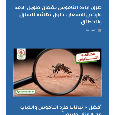
طرق ابادة الناموس بضمان طويل الامد
وارخص الاسعار : حلول نهائية للمنازل
والحدائق
المدونة
أفضل ١٠ نباتات طرد الناموس والذباب
من المنزل طبيعياً