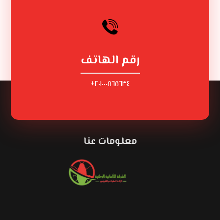
رقم الهاتف
٢٠١٠٠٠٨٦٨٦٣٤+
معلومات عنا