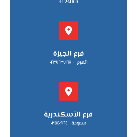
٠٢٢٧٠٤٢١٨٨
فرع الجيزة
الهرم - ٠٢٣٧٦٣٧١٦٧
فرع الأسكندرية
سموحة - ٠٣٥٤٠٩١٦٤