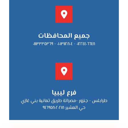
جميع المحافظات
٠١٢٢٤٤٠٦٦٤٨ - ٠١٠١٣١١٢٨٠٤ - ٠١١١٣٣٣٥٣٦٩
فرع ليبيا
طرابلس - جنزور -مصراتة طريق ثمانية بني غازي
حي المشير ٩٤٦٩٥٨٠٢٠٢١٨