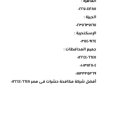
القاهرة :
٠٢٢٧٠٤١٢٨٨
الجيزة :
٠٢٣٧٦٣٧١٦٧
الإسكندرية :
٠٣٥٤٠٩١٦٤
جميع المحافظات :
٠١٢٢٤٤٠٦٦٤٨
٠١٠١٣١١٢٨٠٤
٠١١١٣٣٣٥٣٦٩
أفضل شركة مكافحة حشرات فى مصر ٠١٢٢٤٤٠٦٦٤٨