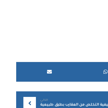
التالي
فية التخلص من العقارب بطرق طبيعية