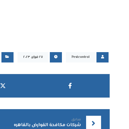
Pestcontrol
٢٧ فبراير، ٢٠٢٣
سابق
شركات مكافحة القوارض بالقاهره