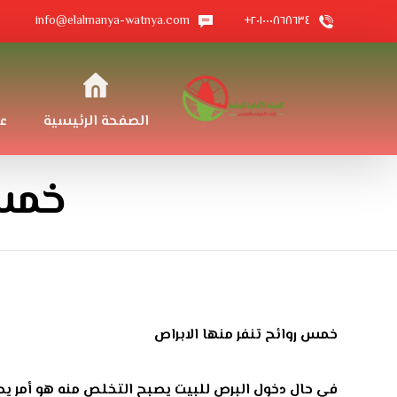
info@elalmanya-watnya.com
٢٠١٠٠٠٨٦٨٦٣٤+
الصفحة الرئيسية
ع
خمس 
خمس روائح تنفر منها الابراص
في حال دخول البرص للبيت يصبح التخلص منه هو أمر يص