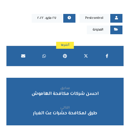
Pestcontrol
٢٧ مايو، ٢٠٢٢
المدونة
سابق
احسن شركات مكافحة الهاموش
التالي
طرق لمكافحة حشرات عث الغبار