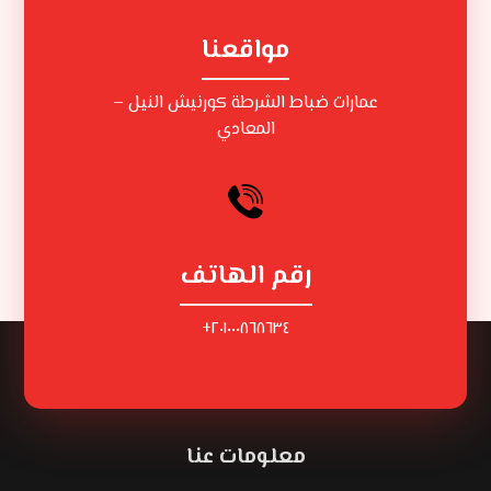
مواقعنا
عمارات ضباط الشرطة كورنيش النيل –
المعادي
رقم الهاتف
٢٠١٠٠٠٨٦٨٦٣٤+
معلومات عنا