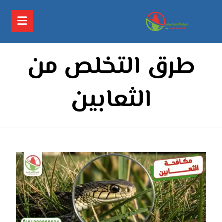
طرق التخلص من
الثعابين