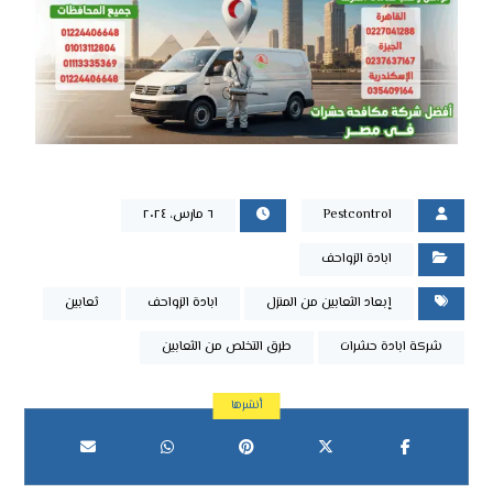
Pestcontrol
٦ مارس، ٢٠٢٤
ابادة الزواحف
إبعاد الثعابين من المنزل
ابادة الزواحف
ثعابين
شركة ابادة حشرات
طرق التخلص من الثعابين