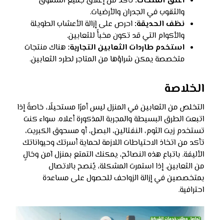
أغلق الفتحات:
تأكد من إغلاق جميع الشقوق
والثقوب في الجدران والأرضيات.
نظف الحديقة:
احرص على إزالة الأعشاب الطويلة
والأكوام التي قد تكون مخبأً للثعابين.
استخدم طاردات الثعابين التجارية:
هناك منتجات
متخصصة يمكن شراؤها من المتاجر لطرد الثعابين.
الخلاصة
التخلص من الثعابين في المنزل ليس أمرًا مستحيلًا، خاصةً إذا
اتبعت الطرق البسيطة والمجربة المذكورة أعلاه. سواء كنت
تستخدم زيت الثوم، النفتالين، البصل، أو مسحوق الكبريت،
تأكد من اتخاذ الاحتياطات اللازمة لحماية أسرتك وحيواناتك
الأليفة. باتباع هذه النصائح، يمكنك التمتع بمنزل آمن وخالٍ
من الثعابين. إذا استمرت المشكلة، يُنصح بالاتصال
بمتخصصين في إزالة الزواحف للحصول على مساعدة
احترافية.