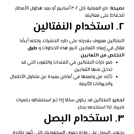
نصيحة:
كرر العملية كل ٢-٣ أسابيع أو بعد هطول الأمطار
للحفاظ على فعاليته.
٢. استخدام النفتالين
النفتالين معروف بقدرته على طرد الحشرات، ولكنه أيضًا
فعّال في إبعاد الثعابين. اتبع هذه الخطوات و
طرق
التخلص من الثعابين
:
ضع كرات النفتالين في الفتحات والثقوب التي قد
تدخل منها الثعابين.
تأكد من وضعها في أماكن بعيدة عن متناول الأطفال
والحيوانات الأليفة.
تحذير:
النفتالين قد يكون سامًا إذا تم استنشاقه بكميات
كبيرة، لذا استخدمه بحذر.
٣. استخدام البصل
يحتوي البصل على مادة حمض السلفونيك التي تُعد طاردة