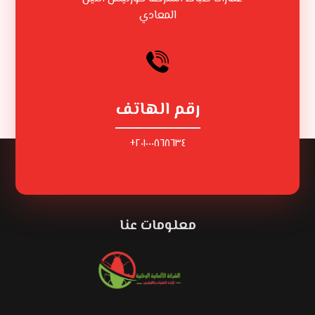
المعادي
رقم الهاتف
٢٠١٠٠٠٨٦٨٦٣٤+
معلومات عنا