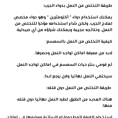
طريقة التخلص من النمل بدواء الجرب
:
يمكنك استخدام دواء ” أكتومثرين ” وهو دواء مخصص
لعلاج الجرب، ولكن شاع استخدامه مؤخرا للتخلص من
النمل، ونتائجه عجيبة ويمكنك شراؤه من أي صيدلية
.
كيفية التخلص من النمل بالسمسم
:
لابد من معرفة اماكن تواجد النمل وحصرها
.
ثم قومي بنثر حبات السمسم في اماكن تواجد النمل
.
سيختفي النمل نهائيا ولان يرجع ابدا
.
طريقة التخلص من النمل دون قتله
:
هناك العديد من الطرق لطرد النمل نهائيا دون قتله
منها
:
استخدام القرفة المطحونة او السائبة ووضعها في اماكن