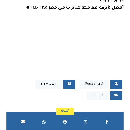
٠١١١٣٣٣٥٣٦٩
أفضل شركة مكافحة حشرات فى مصر ٠١٢٢٤٤٠٦٦٤٨
Pestcontrol
١ يناير، ٢٠٢٣
المدونة