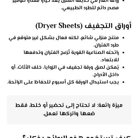
زراعة الغار في حديقة المنزل يُعد خيارًا ممتازًا لتوفير
مصدر دائم للطرد الطبيعي.
أوراق التجفيف (Dryer Sheets)
منتج منزلي شائع، لكنه فعال بشكل غير متوقع في
طرد الفئران.
رائحته الصناعية القوية تُزعج الفئران وتدفعها
للابتعاد.
يُمكن لصق ورقة تجفيف في الزوايا، خلف الأثاث، أو
داخل الأدراج.
يجب استبدال الورقة كل أسبوع للحفاظ على الرائحة.
ميزة رائعة: لا تحتاج إلى تحضير أو خلط، فقط
ضعها واتركها تعمل.