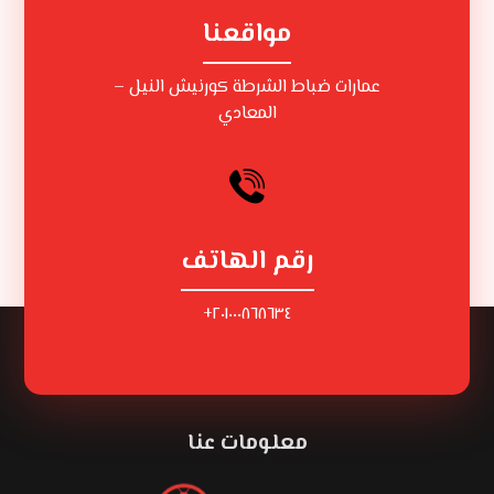
مواقعنا
عمارات ضباط الشرطة كورنيش النيل –
المعادي
رقم الهاتف
٢٠١٠٠٠٨٦٨٦٣٤+
معلومات عنا