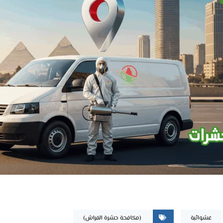
عشوائية
(مكافحة حشرة الفراش)