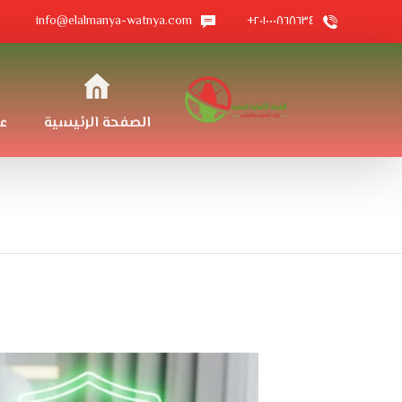
info@elalmanya-watnya.com
٢٠١٠٠٠٨٦٨٦٣٤+
الصفحة الرئيسية
ع