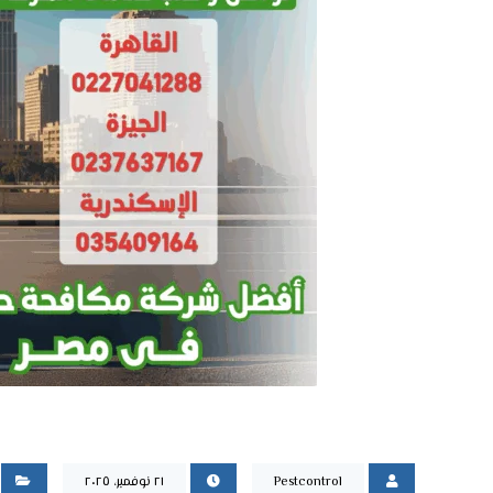
Pestcontrol
٢١ نوفمبر، ٢٠٢٥