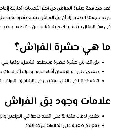
تعد
مكافحة حشرة الفراش
من أكثر التحديات المنزلية إزعا
ورغم حجمها الصغير، إلا أن بق الفراش يتمتع بقدرة عالية على
في هذا المقال سنقدم لك دليلا شاملا من ٢٠٠٠ كلمة يوضح طرق التعرف على الحشرة، أسباب انتشارها، وأفضل أساليب المكافحة الحديثة والوقائية.
ما هي حشرة الفراش؟
بق الفراش حشرة صغيرة مسطحة الشكل، لونها بني مائ
تتغذى على دم الإنسان أثناء النوم، وتترك آثار لدغات ت
تنشط غالبا في الليل، وتختبئ في الشقوق، المراتب، ال
علامات وجود بق الفراش
ظهور لدغات متقاربة على الجلد خاصة في الذراعين والرق
بقع دم صغيرة على الملاءات نتيجة اللدغ.