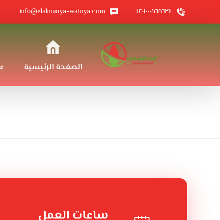
info@elalmanya-watnya.com
٢٠١٠٠٠٨٦٨٦٣٤+
الصفحة الرئيسية
ع
ساعات العمل