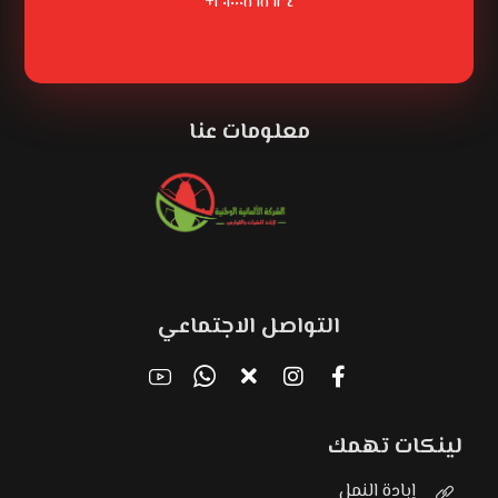
٢٠١٠٠٠٨٦٨٦٣٤+
معلومات عنا
التواصل الاجتماعي
لينكات تهمك
إبادة النمل