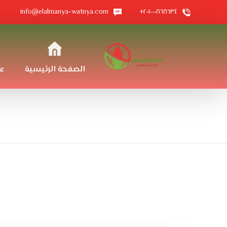
info@elalmanya-watnya.com
٢٠١٠٠٠٨٦٨٦٣٤+
الصفحة الرئيسية
ع