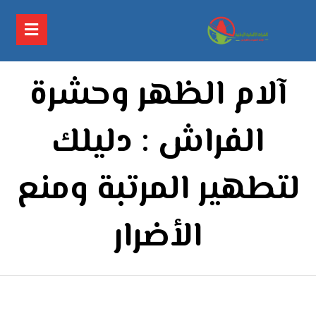
آلام الظهر وحشرة
الفراش : دليلك
لتطهير المرتبة ومنع
الأضرار