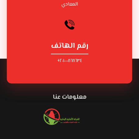
المعادي
رقم الهاتف
٢٠١٠٠٠٨٦٨٦٣٤+
معلومات عنا