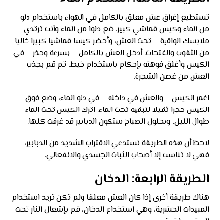
تستطيع إغراق عش معلق بالكامل في الهواء باستخدام دلو
من الماء وكيس قماشي كبير. ضع دلوا من الماء وأنت ترتدي
ملابسك الواقية – تحت العش، وأحضر كيسا قماشيا كبيرا خاليا
من الثقوب والفتحات. أدخل العش بالكامل – بسرعة وحذر – في
الكيس وأغلق فوهته بإحكام باستخدام خيط، ثم قم بجذب
العش من غصن الشجرة.
اغمر الكيس – والعش في داخله – في دلو الماء، وضع فوق
الكيس حجرا ثقيلا لتبقيه تحت الماء. اترك الكيس تحت الماء
طوال الليل، وبحلول الصباح ستكون الدبابير قد غرقت كلها.
لاحظ أن هذه الطريقة تستدعي الاقتراب الشديد من الدبابير،
فهي لا تناسب إلا أصحاب الثبات الجسدي والانفعالي.
الطريقة الرابعة: الدخان
هناك طريقة أخرى إذا كان العش معلقا ولم تكن تريد استخدام
المبيدات الحشرية، وهي استخدام الدخان، قم بإشعال النار تحت