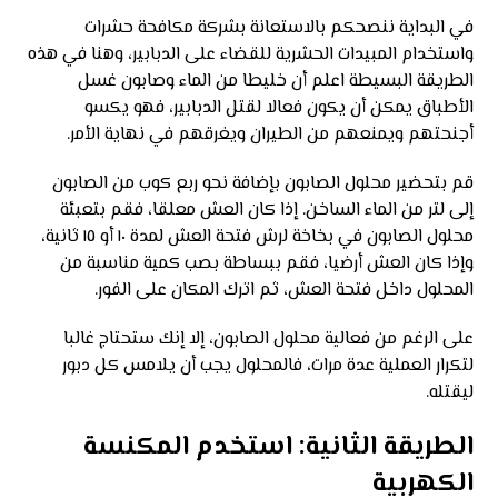
في البداية ننصحكم بالاستعانة بشركة مكافحة حشرات
واستخدام المبيدات الحشرية للقضاء على الدبابير، وهنا في هذه
الطريقة البسيطة اعلم أن خليطا من الماء وصابون غسل
الأطباق يمكن أن يكون فعالا لقتل الدبابير، فهو يكسو
أجنحتهم ويمنعهم من الطيران ويغرقهم في نهاية الأمر.
قم بتحضير محلول الصابون بإضافة نحو ربع كوب من الصابون
إلى لتر من الماء الساخن. إذا كان العش معلقا، فقم بتعبئة
محلول الصابون في بخاخة لرش فتحة العش لمدة ١٠ أو ١٥ ثانية،
وإذا كان العش أرضيا، فقم ببساطة بصب كمية مناسبة من
المحلول داخل فتحة العش، ثم اترك المكان على الفور.
على الرغم من فعالية محلول الصابون، إلا إنك ستحتاج غالبا
لتكرار العملية عدة مرات، فالمحلول يجب أن يلامس كل دبور
ليقتله.
الطريقة الثانية: استخدم المكنسة
الكهربية