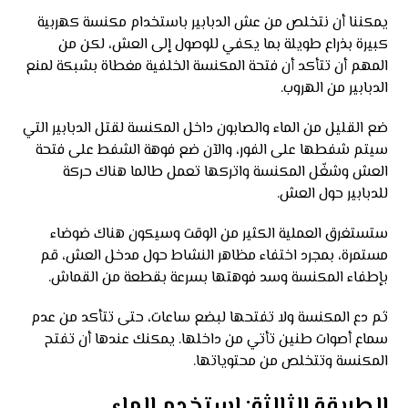
يمكننا أن نتخلص من عش الدبابير باستخدام مكنسة كهربية
كبيرة بذراع طويلة بما يكفي للوصول إلى العش، لكن من
المهم أن تتأكد أن فتحة المكنسة الخلفية مغطاة بشبكة لمنع
الدبابير من الهروب.
ضع القليل من الماء والصابون داخل المكنسة لقتل الدبابير التي
سيتم شفطها على الفور، والآن ضع فوهة الشفط على فتحة
العش وشغّل المكنسة واتركها تعمل طالما هناك حركة
للدبابير حول العش.
ستستغرق العملية الكثير من الوقت وسيكون هناك ضوضاء
مستمرة، بمجرد اختفاء مظاهر النشاط حول مدخل العش، قم
بإطفاء المكنسة وسد فوهتها بسرعة بقطعة من القماش.
ثم دع المكنسة ولا تفتحها لبضع ساعات، حتى تتأكد من عدم
سماع أصوات طنين تأتي من داخلها. يمكنك عندها أن تفتح
المكنسة وتتخلص من محتوياتها.
الطريقة الثالثة: استخدم الماء