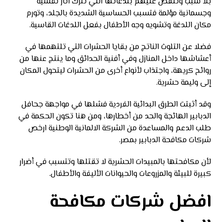
بلا سبب وتنقض عليهم بلدغاتها التي تترك آثار نفسية
وجسمانية مؤلمة فتسبب الحساسية الشديدة بالجلد، وتورم
مكان اللدغة وتشويه وجه الأطفال بفعل اللدغات القاسية.
فضلا عن التلوث الناتج من بقايا الحشرات التي تلتهمها في
أعشاشها داخل المنازل وفي أفنية الحدائق وما ينتج عنها من
روائح كريهة، واجتذاب لأنواع أخرى من الحشرات ليتحول المكان
إلى وليمة حشرية.
وقد أثبتت الطرق البدائية الفردية فشلها في مواجهة جحافل
الدبابير الهائجة والحد من أخطارها، ومن هنا تكون الحكمة في
طلب الدعم والمساعدة من الشركة الالمانية الوطنية ارخص
شركات مكافحة الدبابير بمصر.
لأن مكافحتها بالمبيدات الحشرية لا تقتلها وتتسبب في أضرار
كبيرة للبيئة والمزروعات والحيوانات الأليفة والأطفال.
افضل شركات مكافحة