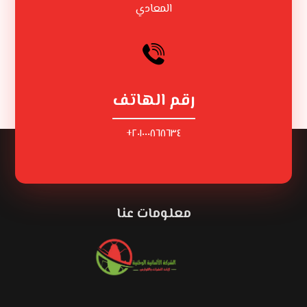
المعادي
رقم الهاتف
٢٠١٠٠٠٨٦٨٦٣٤+
معلومات عنا