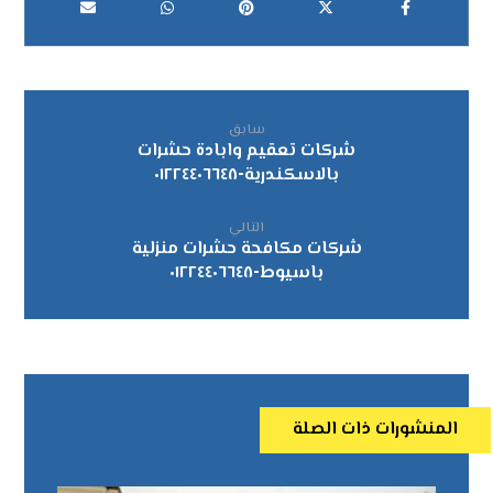
سابق
شركات تعقيم وابادة حشرات
بالاسكندرية-٠١٢٢٤٤٠٦٦٤٨
التالي
شركات مكافحة حشرات منزلية
باسيوط-٠١٢٢٤٤٠٦٦٤٨
المنشورات ذات الصلة