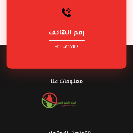
رقم الهاتف
٢٠١٠٠٠٨٦٨٦٣٤+
معلومات عنا