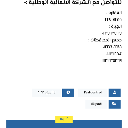
للتواصل مع
الشركة الالمانية الوطنية
:-
القاهرة :
٠٢٢٧٠٤١٢٨٨
الجيزة :
٠٢٣٧٦٣٧١٦٧
جميع المحافظات :
٠١٢٢٤٤٠٦٦٤٨
٠١٠١٣١١٢٨٠٤
٠١١١٣٣٣٥٣٦٩
Pestcontrol
٧ أبريل، ٢٠٢٢
المدونة