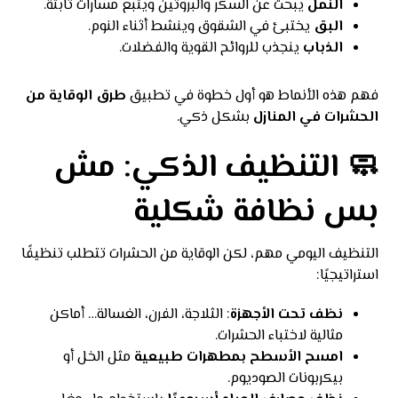
النمل
يبحث عن السكر والبروتين ويتبع مسارات ثابتة.
البق
يختبئ في الشقوق وينشط أثناء النوم.
الذباب
ينجذب للروائح القوية والفضلات.
فهم هذه الأنماط هو أول خطوة في تطبيق
طرق الوقاية من
الحشرات في المنازل
بشكل ذكي.
🧼 التنظيف الذكي: مش
بس نظافة شكلية
التنظيف اليومي مهم، لكن الوقاية من الحشرات تتطلب تنظيفًا
استراتيجيًا:
نظف تحت الأجهزة
: الثلاجة، الفرن، الغسالة… أماكن
مثالية لاختباء الحشرات.
امسح الأسطح بمطهرات طبيعية
مثل الخل أو
بيكربونات الصوديوم.