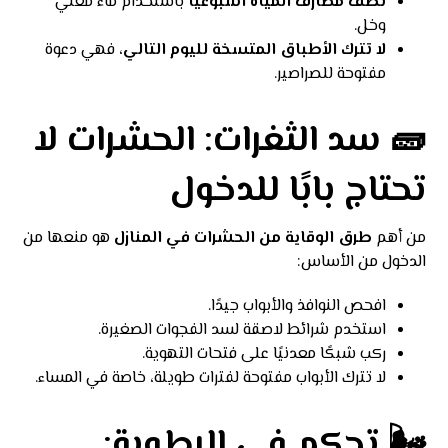
نظف مصارف المياه أسبوعيًا
باستخدام ماء مغلي
وخل.
لا تترك الأطباق المتسخة لليوم التالي
، فهي دعوة
مفتوحة للصراصير.
🧱 سد الثغرات: الحشرات لا
تحتاج بابًا للدخول
من أهم
طرق الوقاية من الحشرات في المنازل
هو منعها من
الدخول من الأساس:
افحص النوافذ والأبواب جيدًا.
استخدم شرائط لاصقة لسد الفجوات الصغيرة.
ركب شبكًا معدنيًا على فتحات التهوية.
لا تترك الأبواب مفتوحة لفترات طويلة، خاصة في المساء.
🌬️ تحكم في الرطوبة: