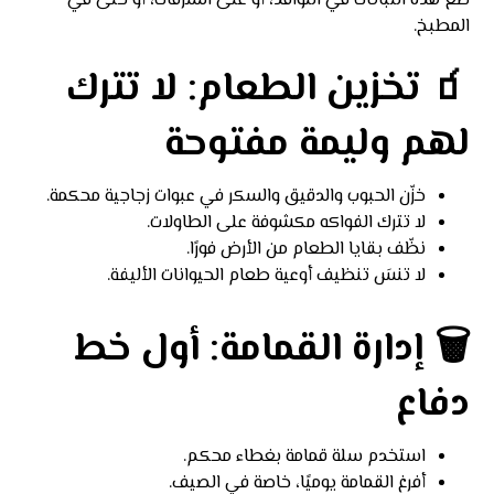
ضع هذه النباتات في النوافذ، أو على الشرفات، أو حتى في
المطبخ.
🧃 تخزين الطعام: لا تترك
لهم وليمة مفتوحة
خزّن الحبوب والدقيق والسكر في عبوات زجاجية محكمة.
لا تترك الفواكه مكشوفة على الطاولات.
نظّف بقايا الطعام من الأرض فورًا.
لا تنسَ تنظيف أوعية طعام الحيوانات الأليفة.
🗑️ إدارة القمامة: أول خط
دفاع
استخدم سلة قمامة بغطاء محكم.
أفرغ القمامة يوميًا، خاصة في الصيف.