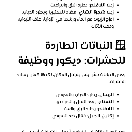
زيت اللافندر
: يطرد البق والبراغيث.
زيت شجرة الشاي
: مضاد للبكتيريا ويطرد الذباب.
امزج الزيوت مع الماء ورشها في الزوايا، خلف الأبواب،
وتحت الأثاث.
🪟 النباتات الطاردة
للحشرات: ديكور ووظيفة
بعض النباتات مش بس بتجمّل المكان، لكنها كمان بتطرد
الحشرات:
الريحان
: يطرد الذباب والبعوض.
النعناع
: يبعد النمل والصراصير.
اللافندر
: يطرد البق والعث.
إكليل الجبل
: فعّال ضد البعوض.