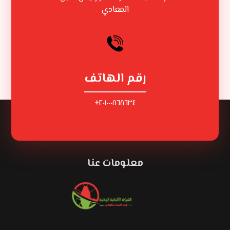
المعادي
رقم الهاتف
٢٠١٠٠٠٨٦٨٦٣٤+
معلومات عنا